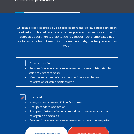
MENU
Utilizamos cookies propias y de terceros para analizar nuestros servicios y
HOME
mostrarte publicidad relacionada con tus preferencias en base a un perfil
elaborado a partir de tus hábitos de navegación (por ejemplo, páginas
visitadas). Puedes obtener más información y configurar tus preferencias
PRODUCTOS
AQUÍ
DISTRIBUIDORES
Personalización
NOTICIAS
Personalizar el contenido de la web en base a tu historial de
compra y preferencias
CONTACTO
Mostrar recomendaciones personalizadas en base a tu
navegación en otras páginas web
INICIAR SESIÓN
Funcional
Navegar por la web y utilizar funciones
Recuperar datos de sesión
Recuperar información no nominal sobre cómo los usuarios
navegan en decasa.es
Personalizar el contenido de la web en base a tu navegación
© Copyright 2022 DeCasa
by Boreal Open Systems - Desarrollo Proyectos
Rechazar las cookies
Aceptar las cookies