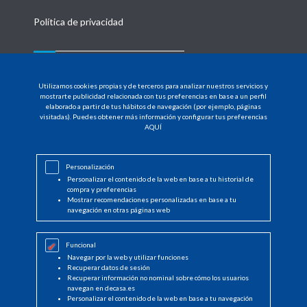
Política de privacidad
MENU
Utilizamos cookies propias y de terceros para analizar nuestros servicios y
HOME
mostrarte publicidad relacionada con tus preferencias en base a un perfil
elaborado a partir de tus hábitos de navegación (por ejemplo, páginas
visitadas). Puedes obtener más información y configurar tus preferencias
PRODUCTOS
AQUÍ
DISTRIBUIDORES
Personalización
NOTICIAS
Personalizar el contenido de la web en base a tu historial de
compra y preferencias
CONTACTO
Mostrar recomendaciones personalizadas en base a tu
navegación en otras páginas web
INICIAR SESIÓN
Funcional
Navegar por la web y utilizar funciones
Recuperar datos de sesión
Recuperar información no nominal sobre cómo los usuarios
navegan en decasa.es
Personalizar el contenido de la web en base a tu navegación
© Copyright 2022 DeCasa