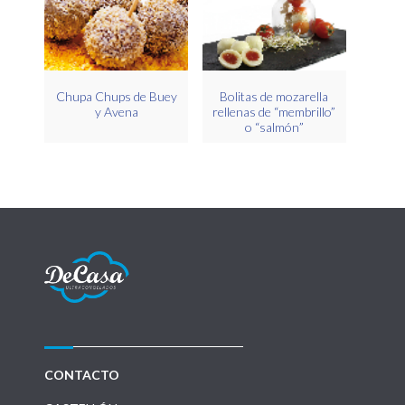
Chupa Chups de Buey
Bolitas de mozarella
y Avena
rellenas de “membrillo”
o “salmón”
CONTACTO