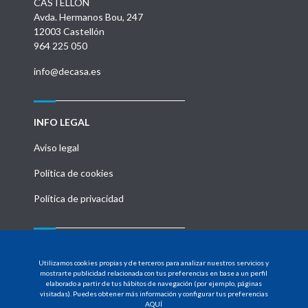
CASTELLÓN
Avda. Hermanos Bou, 247
12003 Castellón
964 225 050
info@decasa.es
INFO LEGAL
Aviso legal
Política de cookies
Política de privacidad
MENU
Utilizamos cookies propias y de terceros para analizar nuestros servicios y
HOME
mostrarte publicidad relacionada con tus preferencias en base a un perfil
elaborado a partir de tus hábitos de navegación (por ejemplo, páginas
visitadas). Puedes obtener más información y configurar tus preferencias
PRODUCTOS
AQUÍ