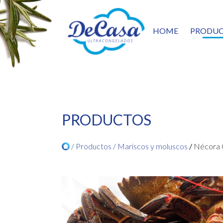
HOME
PRODUC
ENT
PAST
VERD
SALT
PES
CEF
PRODUCTOS
MARI
PRE
/ Productos /
Mariscos y moluscos
/
Nécora 
PATA
5TA 
CÁR
FRUT