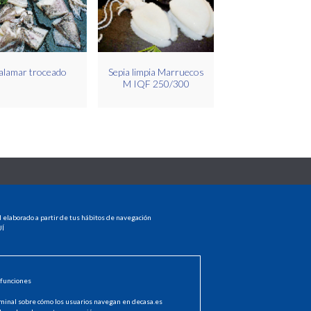
alamar troceado
Sepia limpia Marruecos
M IQF 250/300
MENU
l elaborado a partir de tus hábitos de navegación
HOME
Í
PRODUCTOS
dad
DISTRIBUIDORES
NOTICIAS
CONTACTO
 funciones
INICIAR SESIÓN
minal sobre cómo los usuarios navegan en decasa.es