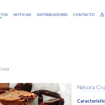
TOS
NOTICIAS
DISTRIBUIDORES
CONTACTO
RANTES
AS
URAS, MEZCLAS Y GUARNICIONES
EADO VERDURAS
CADOS
ALÓPODOS
SCOS Y MOLUSCOS
COCINADOS
Cruda
TAS PREFRITAS
GAMA
NICOS
Nécora Cr
AS, POSTRES Y MASAS CONGELADAS
Característic