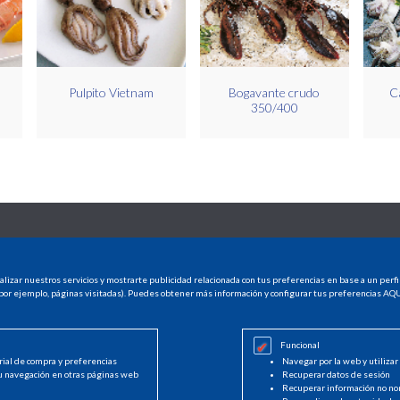
Pulpito Vietnam
Bogavante crudo
C
350/400
CONTACTO
INFO LEGAL
alizar nuestros servicios y mostrarte publicidad relacionada con tus preferencias en base a un perfi
CASTELLÓN
Aviso legal
por ejemplo, páginas visitadas). Puedes obtener más información y configurar tus preferencias
AQU
Avda. Hermanos Bou, 247
Política de cookies
12003 Castellón
Política de privaci
964 225 050
Funcional
info@decasa.es
rial de compra y preferencias
Navegar por la web y utilizar
u navegación en otras páginas web
Recuperar datos de sesión
Recuperar información no no