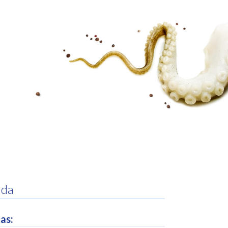
INICIAR SESIÓN
uda
as: