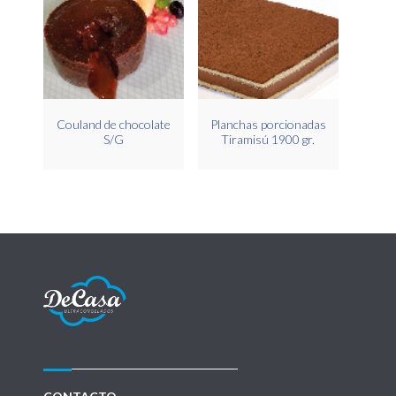
Couland de chocolate
Planchas porcionadas
S/G
Tiramisú 1900 gr.