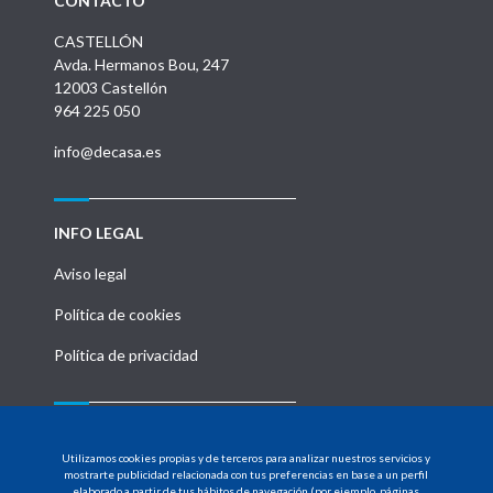
CONTACTO
CASTELLÓN
Avda. Hermanos Bou, 247
12003 Castellón
964 225 050
info@decasa.es
INFO LEGAL
Aviso legal
Política de cookies
Política de privacidad
MENU
Utilizamos cookies propias y de terceros para analizar nuestros servicios y
HOME
mostrarte publicidad relacionada con tus preferencias en base a un perfil
elaborado a partir de tus hábitos de navegación (por ejemplo, páginas