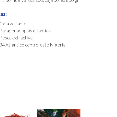
“tipo Huelva” 80/100, caja porex 800 gr.
as:
Caja variable
Parapenaeopsis atlantica
Pesca extractiva
34 Atlántico centro-este Nigeria