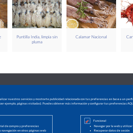
e
Puntilla India, limpia sin
Calamar Nacional
Car
pluma
CONTACTO
INFO LEGAL
alizar nuestros servicios y mostrarte publicidad relacionada con tus preferencias en base a un perfi
CASTELLÓN
Aviso legal
por ejemplo, páginas visitadas). Puedes obtener más información y configurar tus preferencias
AQU
Avda. Hermanos Bou, 247
Política de cookies
12003 Castellón
Política de privaci
964 225 050
Funcional
info@decasa.es
rial de compra y preferencias
Navegar por la web y utilizar
u navegación en otras páginas web
Recuperar datos de sesión