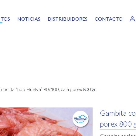
TOS
NOTICIAS
DISTRIBUIDORES
CONTACTO
RANTES
AS
URAS, MEZCLAS Y GUARNICIONES
EADO VERDURAS
CADOS
ALÓPODOS
SCOS Y MOLUSCOS
COCINADOS
cocida “tipo Huelva” 80/100, caja porex 800 gr.
TAS PREFRITAS
GAMA
NICOS
Gambita coc
AS, POSTRES Y MASAS CONGELADAS
porex 800 g