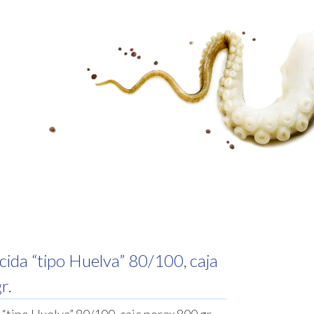
INICIAR SESIÓN
ida “tipo Huelva” 80/100, caja
r.