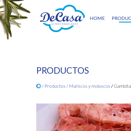
HOME
PRODUC
ENT
PAST
VERD
SALT
PES
CEF
PRODUCTOS
MARI
PRE
/ Productos /
Mariscos y moluscos
/
Gambita 
PATA
5TA 
CÁR
FRUT