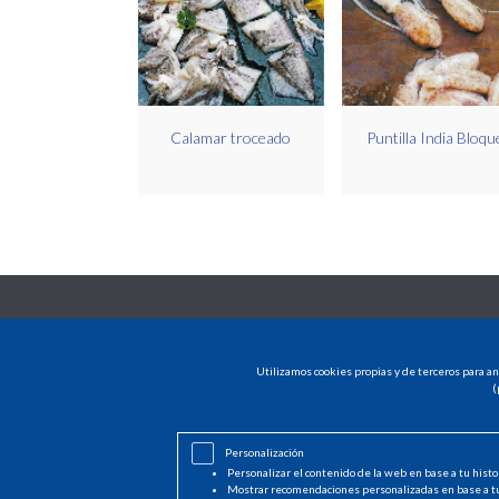
Calamar troceado
Puntilla India Bloqu
Utilizamos cookies propias y de terceros para an
(
Personalización
Personalizar el contenido de la web en base a tu histo
Mostrar recomendaciones personalizadas en base a t