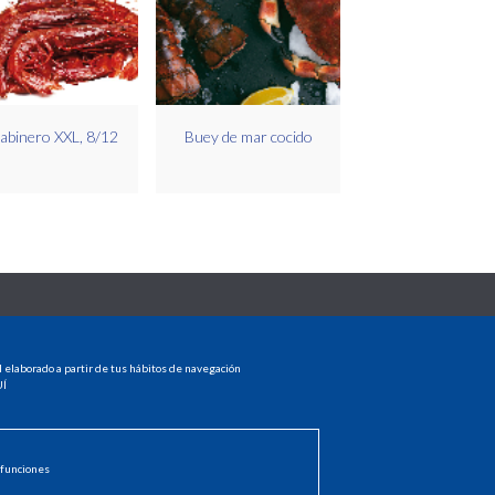
abinero XXL, 8/12
Buey de mar cocido
MENU
l elaborado a partir de tus hábitos de navegación
HOME
Í
PRODUCTOS
dad
DISTRIBUIDORES
NOTICIAS
CONTACTO
 funciones
INICIAR SESIÓN