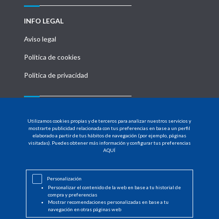
INFO LEGAL
Aviso legal
Política de cookies
Política de privacidad
MENU
Utilizamos cookies propias y de terceros para analizar nuestros servicios y
HOME
mostrarte publicidad relacionada con tus preferencias en base a un perfil
elaborado a partir de tus hábitos de navegación (por ejemplo, páginas
visitadas). Puedes obtener más información y configurar tus preferencias
PRODUCTOS
AQUÍ
DISTRIBUIDORES
Personalización
NOTICIAS
Personalizar el contenido de la web en base a tu historial de
compra y preferencias
CONTACTO
Mostrar recomendaciones personalizadas en base a tu
navegación en otras páginas web