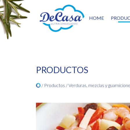
HOME
PRODUC
ENT
PAST
VERD
SALT
PES
CEF
PRODUCTOS
MARI
PRE
/ Productos /
Verduras, mezclas y guarnicion
PATA
5TA 
CÁR
FRUT