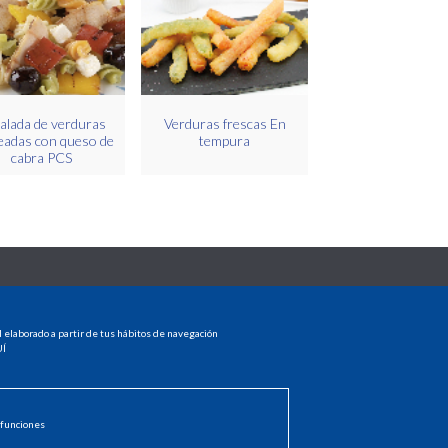
alada de verduras
Verduras frescas En
eadas con queso de
tempura
cabra PCS
MENU
l elaborado a partir de tus hábitos de navegación
HOME
Í
PRODUCTOS
dad
DISTRIBUIDORES
NOTICIAS
CONTACTO
 funciones
INICIAR SESIÓN