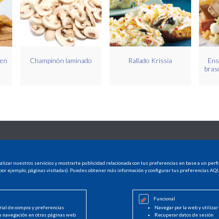
 en
Champinón laminado
Rallado Krissia
Ens
bras
CONTACTO
INFO LEGAL
alizar nuestros servicios y mostrarte publicidad relacionada con tus preferencias en base a un perfi
CASTELLÓN
Aviso legal
por ejemplo, páginas visitadas). Puedes obtener más información y configurar tus preferencias
AQU
Avda. Hermanos Bou, 247
Política de cookies
12003 Castellón
Política de privaci
964 225 050
Funcional
info@decasa.es
rial de compra y preferencias
Navegar por la web y utilizar
u navegación en otras páginas web
Recuperar datos de sesión