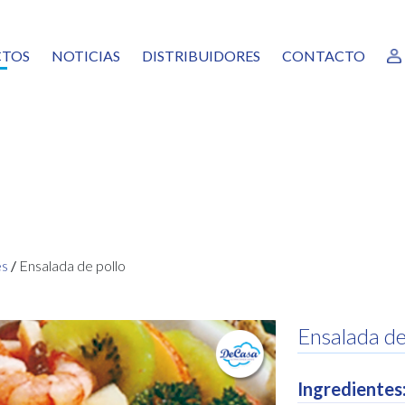
TOS
NOTICIAS
DISTRIBUIDORES
CONTACTO
RANTES
AS
URAS, MEZCLAS Y GUARNICIONES
EADO VERDURAS
CADOS
ALÓPODOS
SCOS Y MOLUSCOS
COCINADOS
es
/
Ensalada de pollo
TAS PREFRITAS
GAMA
NICOS
Ensalada de
AS, POSTRES Y MASAS CONGELADAS
Ingredientes