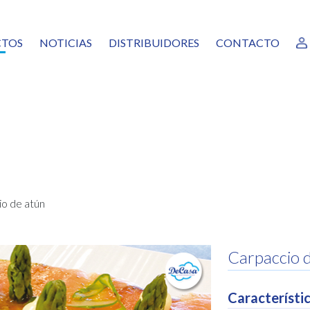
TOS
NOTICIAS
DISTRIBUIDORES
CONTACTO
RANTES
AS
URAS, MEZCLAS Y GUARNICIONES
EADO VERDURAS
CADOS
ALÓPODOS
SCOS Y MOLUSCOS
COCINADOS
o de atún
TAS PREFRITAS
GAMA
NICOS
Carpaccio 
AS, POSTRES Y MASAS CONGELADAS
Característic