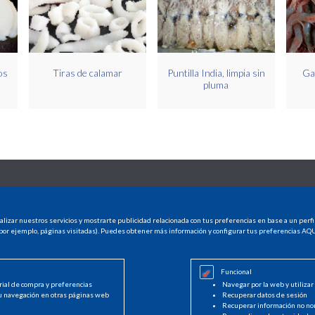
os
Tiras de calamar
Puntilla India, limpia sin
Ga
pluma
CONTACTO
INFO LEGAL
alizar nuestros servicios y mostrarte publicidad relacionada con tus preferencias en base a un perfi
CASTELLÓN
Aviso legal
por ejemplo, páginas visitadas). Puedes obtener más información y configurar tus preferencias
AQU
Avda. Hermanos Bou, 247
Política de cookies
12003 Castellón
Política de privaci
964 225 050
Funcional
info@decasa.es
rial de compra y preferencias
Navegar por la web y utilizar
u navegación en otras páginas web
Recuperar datos de sesión
Recuperar información no no