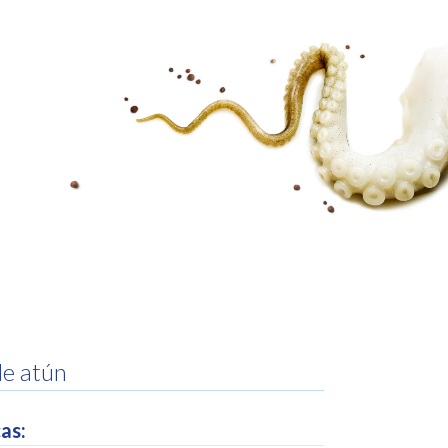
INICIAR SESIÓN
de atún
as: