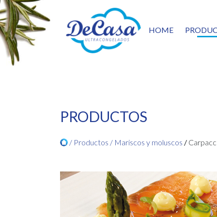
HOME
PRODUC
ENT
PAST
VERD
SALT
PES
CEF
PRODUCTOS
MARI
PRE
/ Productos /
Mariscos y moluscos
/
Carpacci
PATA
5TA 
CÁR
FRUT