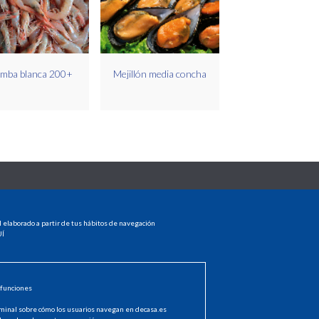
mba blanca 200+
Mejillón media concha
MENU
l elaborado a partir de tus hábitos de navegación
HOME
Í
PRODUCTOS
dad
DISTRIBUIDORES
NOTICIAS
CONTACTO
 funciones
INICIAR SESIÓN
minal sobre cómo los usuarios navegan en decasa.es