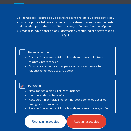
MENU
Utilizamos cookies propias y de terceros para analizar nuestros servicios y
HOME
mostrarte publicidad relacionada con tus preferencias en base a un perfil
elaborado a partir de tus hábitos de navegación (por ejemplo, páginas
visitadas). Puedes obtener más información y configurar tus preferencias
PRODUCTOS
AQUÍ
DISTRIBUIDORES
Personalización
NOTICIAS
Personalizar el contenido de la web en base a tu historial de
compra y preferencias
CONTACTO
Mostrar recomendaciones personalizadas en base a tu
navegación en otras páginas web
INICIAR SESIÓN
Funcional
Navegar por la web y utilizar funciones
Recuperar datos de sesión
Recuperar información no nominal sobre cómo los usuarios
navegan en decasa.es
Personalizar el contenido de la web en base a tu navegación
© Copyright 2022 DeCasa
by Boreal Open Systems - Desarrollo Proyectos
Rechazar las cookies
Aceptar las cookies
Tecnológicos