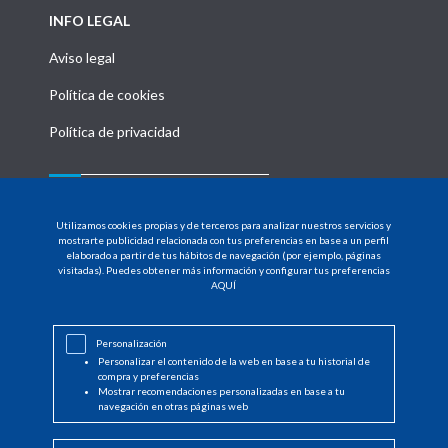
INFO LEGAL
Aviso legal
Política de cookies
Política de privacidad
MENU
Utilizamos cookies propias y de terceros para analizar nuestros servicios y
HOME
mostrarte publicidad relacionada con tus preferencias en base a un perfil
elaborado a partir de tus hábitos de navegación (por ejemplo, páginas
visitadas). Puedes obtener más información y configurar tus preferencias
PRODUCTOS
AQUÍ
DISTRIBUIDORES
Personalización
NOTICIAS
Personalizar el contenido de la web en base a tu historial de
compra y preferencias
CONTACTO
Mostrar recomendaciones personalizadas en base a tu
navegación en otras páginas web
INICIAR SESIÓN