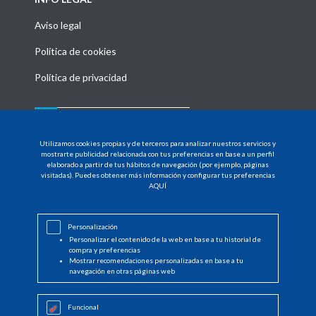
Aviso legal
Política de cookies
Política de privacidad
MENU
Utilizamos cookies propias y de terceros para analizar nuestros servicios y
mostrarte publicidad relacionada con tus preferencias en base a un perfil
HOME
elaborado a partir de tus hábitos de navegación (por ejemplo, páginas
visitadas). Puedes obtener más información y configurar tus preferencias
PRODUCTOS
AQUÍ
DISTRIBUIDORES
Personalización
NOTICIAS
Personalizar el contenido de la web en base a tu historial de
compra y preferencias
CONTACTO
Mostrar recomendaciones personalizadas en base a tu
navegación en otras páginas web
INICIAR SESIÓN
Funcional